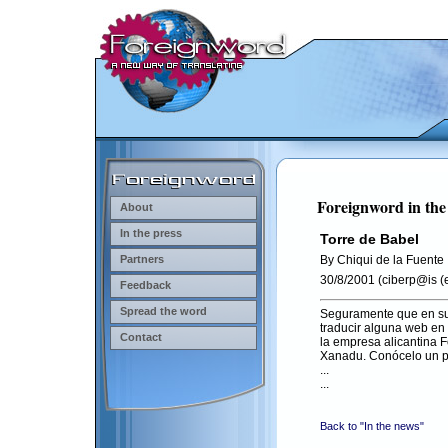
Foreignword in the
About
In the press
Torre de Babel
Partners
By Chiqui de la Fuente
30/8/2001 (ciberp@is (e
Feedback
Spread the word
Seguramente que en su
traducir alguna web en
Contact
la empresa alicantina 
Xanadu. Conócelo un p
...
...
Back to "In the news"